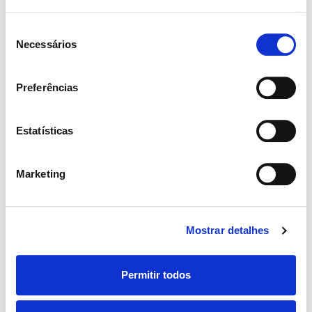
3.7
Seleção
Necessários
de
consentimento
Martha Griffin
Preferências
UI - UX Designer
Estatísticas
Location
Brazil
Marketing
Sector
Accounting / Finance
Mostrar detalhes
View Profile
Permitir todos