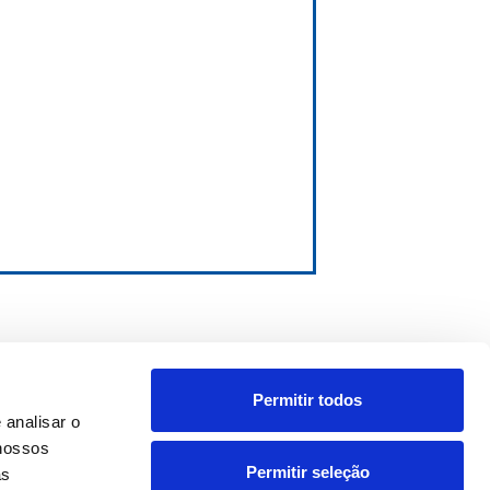
Permitir todos
 analisar o
 nossos
Permitir seleção
as